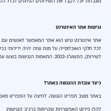
מוגבלות יוכל לקבל את השירותים הניתנים לכלל הלקוח
נגישות אתר האינטרנט
אתר אינטרנט נגיש הוא אתר המאפשר לאנשים עם מו
לכל חלקי האוכלוסייה על מנת שזה יהיה ידידותי ככ
לשירות), התשע”ג-2013. התאמות הנגישות בוצעו עפ”י המלצות התקן הישראלי (ת”י 5568) לנגישות תכנים באינטרנט ברמת AA ומסמך WCAG2.0 הבינלאומי.
כיצד עובדת ההנגשה באתר?
באתר מוצב תפריט הנגשה. לחיצה על התפריט מאפש
להלן פירוט האפשרויות שקיימות ברכיב הנגישות: